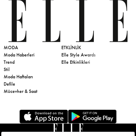
MODA
ETKLINLIK
GÜZELLİ
Moda Haberleri
Elle Style Awards
Saç
Trend
Elle Etkinlikleri
Makyaj
Stil
Cilt Bakı
Moda Haftaları
Sağlık
Defile
Parfüm
Mücevher & Saat