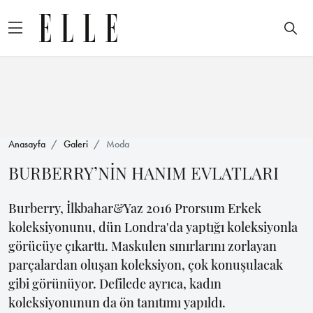
Anasayfa
Galeri
Moda
BURBERRY’NİN HANIM EVLATLARI
Burberry, İlkbahar&Yaz 2016 Prorsum Erkek
koleksiyonunu, dün Londra'da yaptığı koleksiyonla
görücüye çıkarttı. Maskulen sınırlarını zorlayan
parçalardan oluşan koleksiyon, çok konuşulacak
gibi görünüyor. Defilede ayrıca, kadın
koleksiyonunun da ön tanıtımı yapıldı.