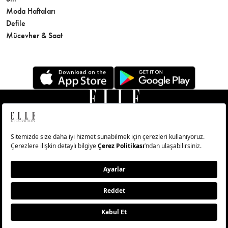
Moda Haftaları
Sağlık
Defile
Parfüm
Mücevher & Saat
© Big Medya Teknoloji A.Ş. Altunizade Mahallesi Kuşbakışı
Caddesi No:27/1 Üsküdar/İstanbul
Abonelik
Künye
Aydınlatma Metni
Çerezleri Sıfırla
Copyright © 2026 - Tüm Hakları Saklıdır.