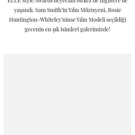
ELLE Style Awards heyecanı bu kez de İngiltere’de
yaşandı. Sam Smith’in Yılın Müzisyeni, Rosie
Huntington-Whiteley’ninse Yılın Modeli seçildiği
gecenin en şık isimleri galerimizde!