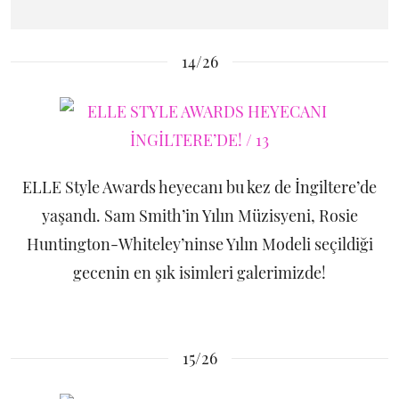
14/26
ELLE Style Awards heyecanı bu kez de İngiltere’de
yaşandı. Sam Smith’in Yılın Müzisyeni, Rosie
Huntington-Whiteley’ninse Yılın Modeli seçildiği
gecenin en şık isimleri galerimizde!
15/26