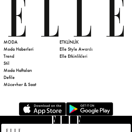
MODA
ETKLINLIK
GÜZELLİ
Moda Haberleri
Elle Style Awards
Saç
Trend
Elle Etkinlikleri
Makyaj
Stil
Cilt Bakı
Moda Haftaları
Sağlık
Defile
Parfüm
Mücevher & Saat