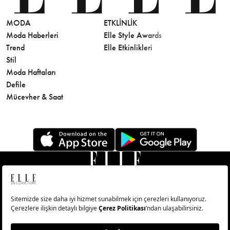
MODA
ETKLINLIK
GÜZELLİ
Moda Haberleri
Elle Style Awards
Saç
Trend
Elle Etkinlikleri
Makyaj
Stil
Cilt Bakı
Moda Haftaları
Sağlık
Defile
Parfüm
Mücevher & Saat
© Big Medya Teknoloji A.Ş. Altunizade Mahallesi Kuşbakışı