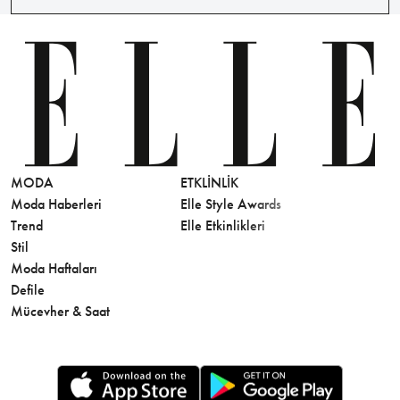
MODA
ETKLINLIK
GÜZELLİ
Moda Haberleri
Elle Style Awards
Saç
Trend
Elle Etkinlikleri
Makyaj
Stil
Cilt Bakı
Moda Haftaları
Sağlık
Defile
Parfüm
Mücevher & Saat