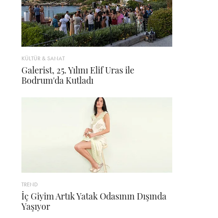
KÜLTÜR & SANAT
Galerist, 25. Yılını Elif Uras ile
Bodrum'da Kutladı
TREND
İç Giyim Artık Yatak Odasının Dışında
Yaşıyor