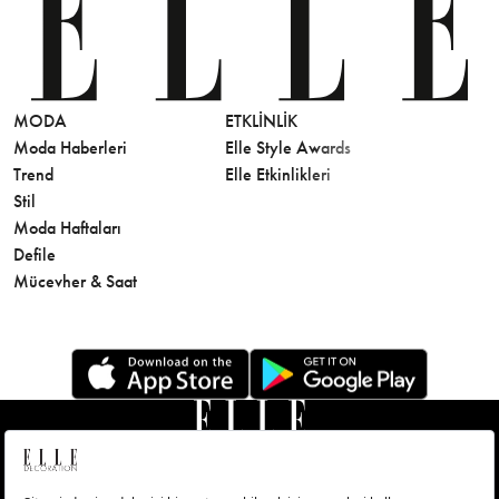
MODA
ETKLINLIK
GÜZELLİ
Moda Haberleri
Elle Style Awards
Saç
Trend
Elle Etkinlikleri
Makyaj
Stil
Cilt Bakı
Moda Haftaları
Sağlık
Defile
Parfüm
Mücevher & Saat