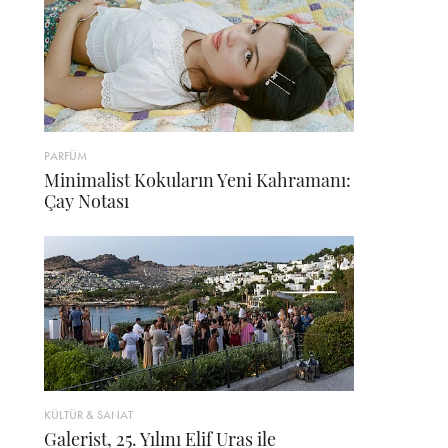
PARFÜM
Minimalist Kokuların Yeni Kahramanı:
Çay Notası
KÜLTÜR & SANAT
Galerist, 25. Yılını Elif Uras ile