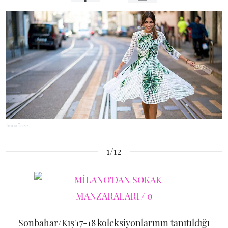
ImaxTree
1/12
Sonbahar/Kış'17-18 koleksiyonlarının tanıtıldığı