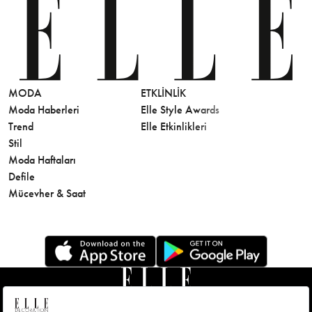
MODA
ETKLINLIK
GÜZELLİ
Moda Haberleri
Elle Style Awards
Saç
Trend
Elle Etkinlikleri
Makyaj
Stil
Cilt Bakı
Moda Haftaları
Sağlık
Defile
Parfüm
Mücevher & Saat