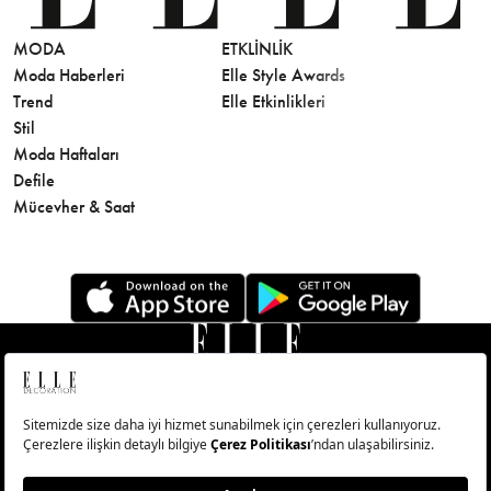
MODA
ETKLINLIK
GÜZELLİ
Moda Haberleri
Elle Style Awards
Saç
Trend
Elle Etkinlikleri
Makyaj
Stil
Cilt Bakı
Moda Haftaları
Sağlık
Defile
Parfüm
Mücevher & Saat
© Big Medya Teknoloji A.Ş. Altunizade Mahallesi Kuşbakışı