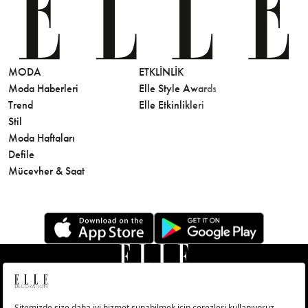
MODA
ETKLINLIK
GÜZELLİ
Moda Haberleri
Elle Style Awards
Saç
Trend
Elle Etkinlikleri
Makyaj
Stil
Cilt Bakı
Moda Haftaları
Sağlık
Defile
Parfüm
Mücevher & Saat