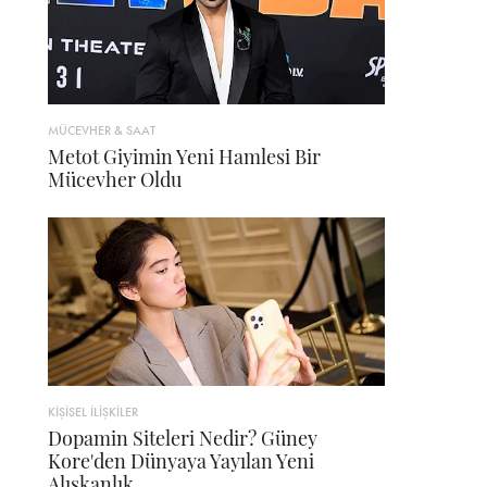
MÜCEVHER & SAAT
Metot Giyimin Yeni Hamlesi Bir
Mücevher Oldu
KİŞİSEL İLİŞKİLER
Dopamin Siteleri Nedir? Güney
Kore'den Dünyaya Yayılan Yeni
Alışkanlık