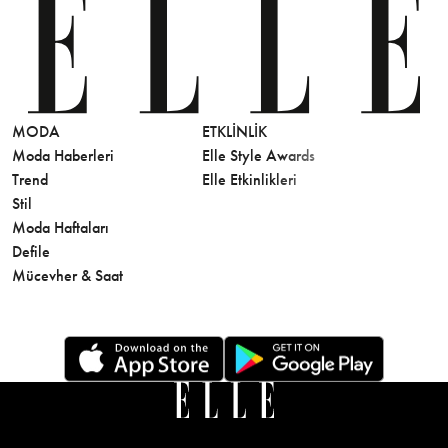
MODA
ETKLINLIK
GÜZELLİ
Moda Haberleri
Elle Style Awards
Saç
Trend
Elle Etkinlikleri
Makyaj
Stil
Cilt Bakı
Moda Haftaları
Sağlık
Defile
Parfüm
Mücevher & Saat