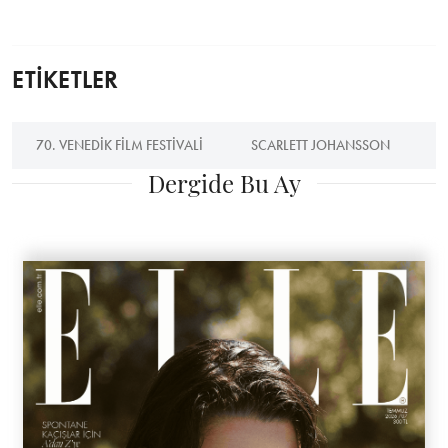
ETİKETLER
70. VENEDIK FILM FESTIVALI
SCARLETT JOHANSSON
D
Dergide Bu Ay