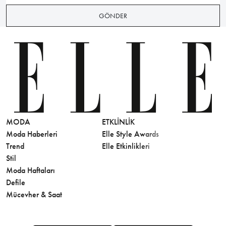
GÖNDER
MODA
ETKLINLIK
GÜZELLİ
Moda Haberleri
Elle Style Awards
Saç
Trend
Elle Etkinlikleri
Makyaj
Stil
Cilt Bakı
Moda Haftaları
Sağlık
Defile
Parfüm
Mücevher & Saat