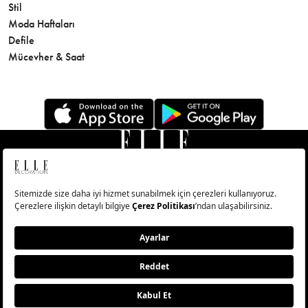
Stil
Cilt Bakı
Moda Haftaları
Sağlık
Defile
Parfüm
Mücevher & Saat
© Big Medya Teknoloji A.Ş. Altunizade Mahallesi Kuşbakışı
Caddesi No:27/1 Üsküdar/İstanbul
Abonelik
Künye
Aydınlatma Metni
Çerezleri Sıfırla
Copyright © 2026 - Tüm Hakları Saklıdır.