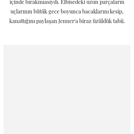
içinde bırakmıasıydı. Elbisedeki uzun parçaların
uçlarının bütük gece boyunca bacaklarını kesip,
kanattığını paylaşan Jenner'a biraz üzüldük tabii.