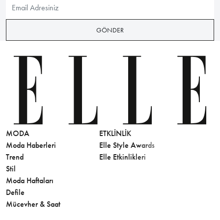
GÖNDER
MODA
ETKLINLIK
GÜZELLİ
Moda Haberleri
Elle Style Awards
Saç
Trend
Elle Etkinlikleri
Makyaj
Stil
Cilt Bakı
Moda Haftaları
Sağlık
Defile
Parfüm
Mücevher & Saat