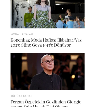
MODA HAFTALARI
Kopenhag Moda Haftası İlkbahar/Yaz
2027: Stine Goya 1913'e Dönüyor
KÜLTÜR & SANAT
Ferzan Özpetek'in Gözünden Giorgio
Armani'nin Hayatı Dizi Oluyor