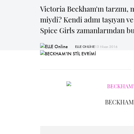
Victoria Beckham'ın tarzını, m
miydi? Kendi adını taşıyan v
Spice Girls zamanlarından b
ELLE ONLİNE
15 Nisan 2016
BECKHAM'