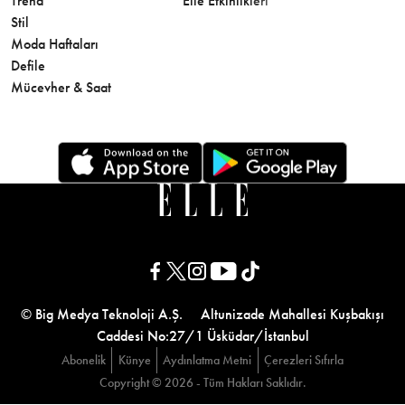
Trend
Elle Etkinlikleri
Makyaj
Stil
Cilt Bakı
Moda Haftaları
Sağlık
Defile
Parfüm
Mücevher & Saat
© Big Medya Teknoloji A.Ş. Altunizade Mahallesi Kuşbakışı
Caddesi No:27/1 Üsküdar/İstanbul
Abonelik
Künye
Aydınlatma Metni
Çerezleri Sıfırla
Copyright © 2026 - Tüm Hakları Saklıdır.