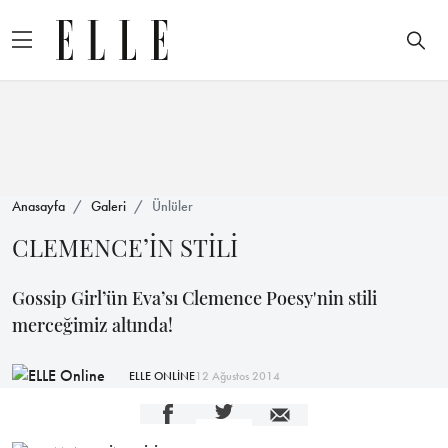
Anasayfa
Galeri
Ünlüler
CLEMENCE’İN STİLİ
Gossip Girl’ün Eva’sı Clemence Poesy'nin stili
merceğimiz altında!
ELLE ONLİNE
12 Ağustos 2014