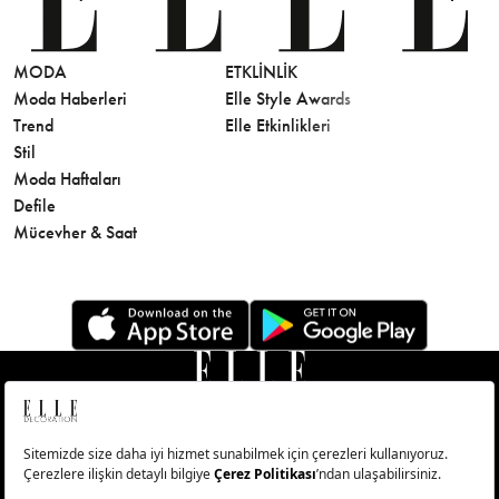
MODA
ETKLINLIK
GÜZELLİ
Moda Haberleri
Elle Style Awards
Saç
Trend
Elle Etkinlikleri
Makyaj
Stil
Cilt Bakı
Moda Haftaları
Sağlık
Defile
Parfüm
Mücevher & Saat