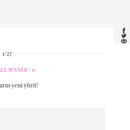
1/27
rın yeni yüzü!