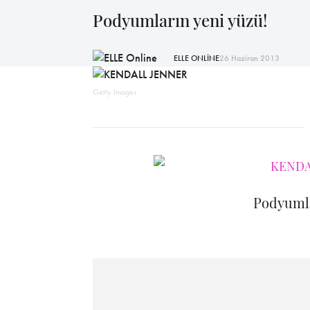
Podyumların yeni yüzü!
ELLE ONLİNE
26 Haziran 2013
Getty Images
Podyumla