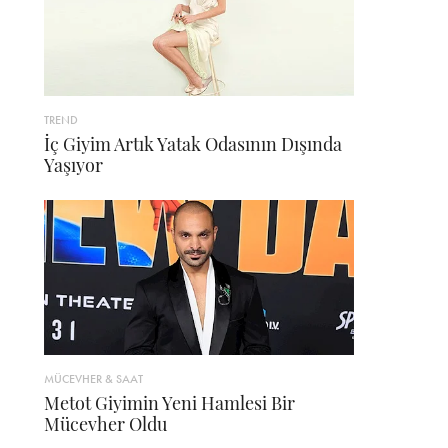
TREND
İç Giyim Artık Yatak Odasının Dışında
Yaşıyor
MÜCEVHER & SAAT
Metot Giyimin Yeni Hamlesi Bir
Mücevher Oldu