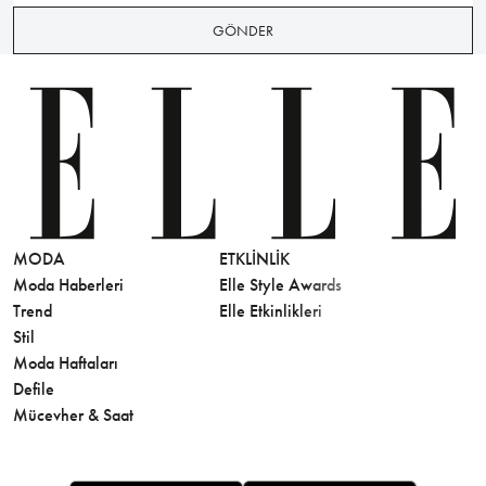
GÖNDER
MODA
ETKLINLIK
GÜZELLİ
Moda Haberleri
Elle Style Awards
Saç
Trend
Elle Etkinlikleri
Makyaj
Stil
Cilt Bakı
Moda Haftaları
Sağlık
Defile
Parfüm
Mücevher & Saat