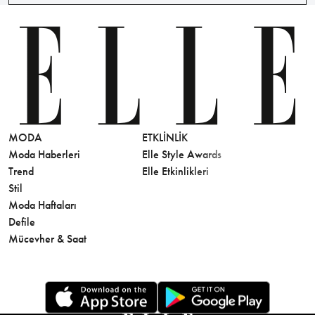
MODA
ETKLINLIK
GÜZELLİ
Moda Haberleri
Elle Style Awards
Saç
Trend
Elle Etkinlikleri
Makyaj
Stil
Cilt Bakı
Moda Haftaları
Sağlık
Defile
Parfüm
Mücevher & Saat