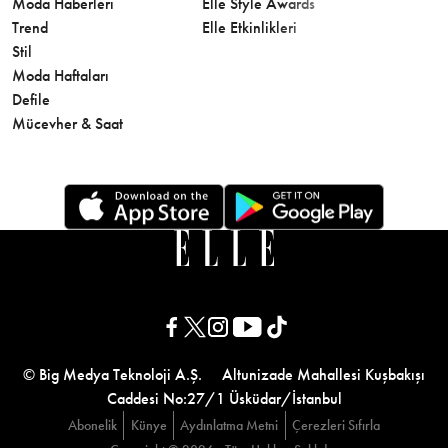
Moda Haberleri
Elle Style Awards
Saç
Trend
Elle Etkinlikleri
Makyaj
Stil
Cilt Bakı
Moda Haftaları
Sağlık
Defile
Parfüm
Mücevher & Saat
© Big Medya Teknoloji A.Ş. Altunizade Mahallesi Kuşbakışı
Caddesi No:27/1 Üsküdar/İstanbul
Abonelik
Künye
Aydınlatma Metni
Çerezleri Sıfırla