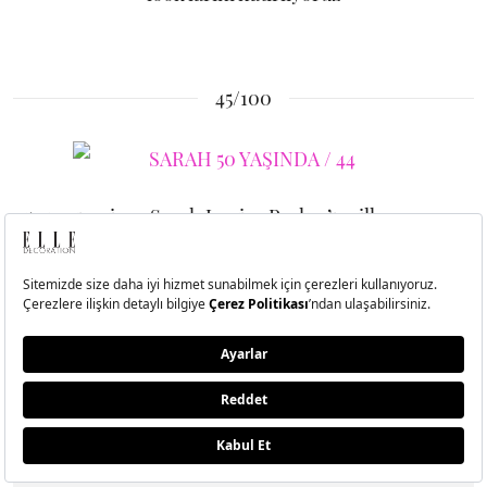
45/100
50 yaşın giren Sarah Jessica Parker’ın, ilham veren
look'larını hatırlıyoruz