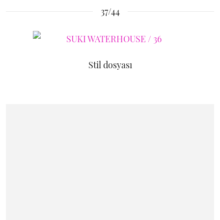
37/44
Stil dosyası