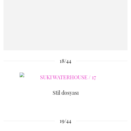
18/44
Stil dosyası
19/44