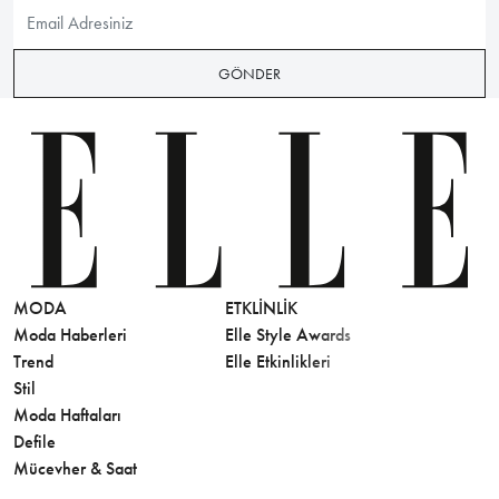
GÖNDER
MODA
ETKLINLIK
GÜZELLİ
Moda Haberleri
Elle Style Awards
Saç
Trend
Elle Etkinlikleri
Makyaj
Stil
Cilt Bakı
Moda Haftaları
Sağlık
Defile
Parfüm
Mücevher & Saat