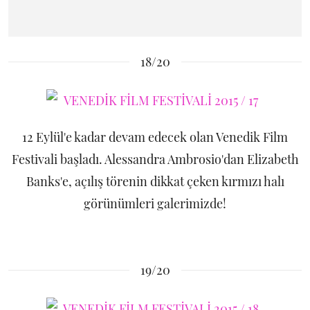
18/20
12 Eylül'e kadar devam edecek olan Venedik Film
Festivali başladı. Alessandra Ambrosio'dan Elizabeth
Banks'e, açılış törenin dikkat çeken kırmızı halı
görünümleri galerimizde!
19/20