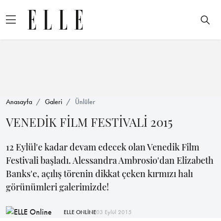
Anasayfa
Galeri
Ünlüler
VENEDİK FİLM FESTİVALİ 2015
12 Eylül'e kadar devam edecek olan Venedik Film
Festivali başladı. Alessandra Ambrosio'dan Elizabeth
Banks'e, açılış törenin dikkat çeken kırmızı halı
görünümleri galerimizde!
ELLE ONLİNE
03 Eylül 2015