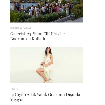
KÜLTÜR & SANAT
Galerist, 25. Yılını Elif Uras ile
Bodrum'da Kutladı
TREND
İç Giyim Artık Yatak Odasının Dışında
Yaşıyor