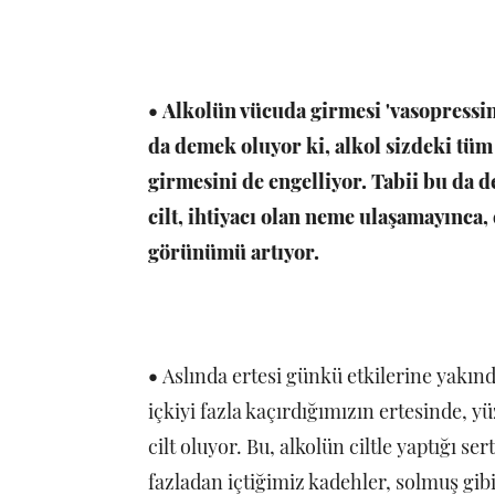
•
Alkolün vücuda girmesi 'vasopressi
da demek oluyor ki, alkol sizdeki tü
girmesini de engelliyor. Tabii bu da 
cilt, ihtiyacı olan neme ulaşamayınca, 
görünümü artıyor.
•
Aslında ertesi günkü etkilerine yakı
içkiyi fazla kaçırdığımızın ertesinde, y
cilt oluyor. Bu, alkolün ciltle yaptığı s
fazladan içtiğimiz kadehler, solmuş gib