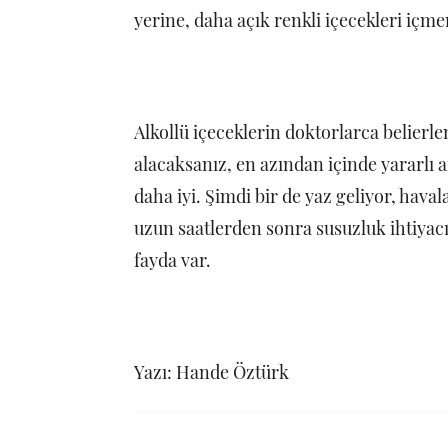
yerine, daha açık renkli içecekleri içm
Alkollü içeceklerin doktorlarca belierl
alacaksanız, en azından içinde yararlı 
daha iyi. Şimdi bir de yaz geliyor, hava
uzun saatlerden sonra susuzluk ihtiyac
fayda var.
Yazı: Hande Öztürk