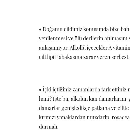
•
Doğanın cildimiz konusunda bize bahşe
yenilenmesi ve ölü derilerin atılmasını 
anlaşamıyor. Alkollü içecekler A vitamin
cilt lipit tabakasına zarar veren serbes
•
İçki içtiğiniz zamanlarda fark ettini
hani? İşte bu, alkolün kan damarlarını g
damarlar genişledikçe patlama ve ciltte 
kırmızı yanaklardan muzdarip, rosacea 
durmalı.