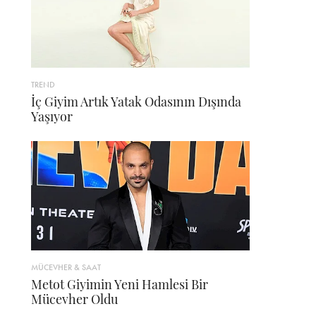
TREND
İç Giyim Artık Yatak Odasının Dışında
Yaşıyor
MÜCEVHER & SAAT
Metot Giyimin Yeni Hamlesi Bir
Mücevher Oldu