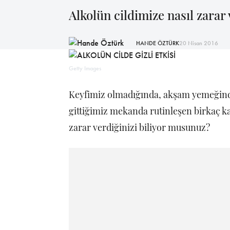
Alkolün cildimize nasıl zarar
HANDE ÖZTÜRK
20 Nisan 2016
Getty Images
Keyfimiz olmadığında, akşam yemeğindek
gittiğimiz mekanda rutinleşen birkaç ka
zarar verdiğinizi biliyor musunuz?