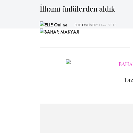
İlhamı ünlülerden aldık
ELLE ONLİNE
02 Nisan 2013
Taz