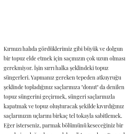
Kırmızı halıda gördüklerimiz gibi büyük ve dolgun
bir topuz elde etmek için saçınızın çok uzun olması
gerekmiyor. İşin sırrı halka şeklindeki topuz
süngerleri. Yapmanız gereken tepeden atkuyruğu
şeklinde topladığınız saçlarınıza "donut" da denilen
topuz süngerini geçirmek, süngeri saçlarınızla
kapatmak ve topuz oluşturacak şekilde kıvırdığınız
saçlarınızın uçlarını birkaç tel tokayla sabitlemek.
Eğer isterseniz, parmak bölümünü keseceğiniz bir