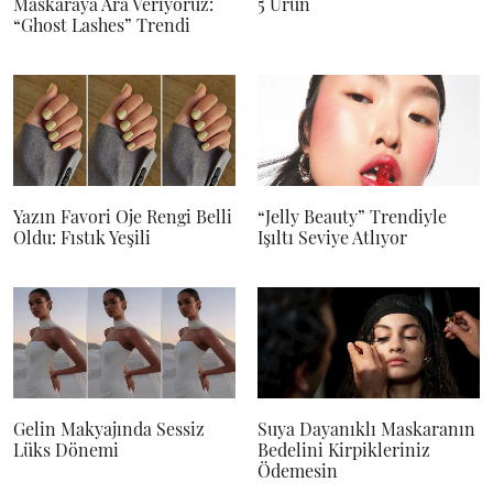
Maskaraya Ara Veriyoruz:
5 Ürün
“Ghost Lashes” Trendi
Yazın Favori Oje Rengi Belli
“Jelly Beauty” Trendiyle
Oldu: Fıstık Yeşili
Işıltı Seviye Atlıyor
Gelin Makyajında Sessiz
Suya Dayanıklı Maskaranın
Lüks Dönemi
Bedelini Kirpikleriniz
Ödemesin