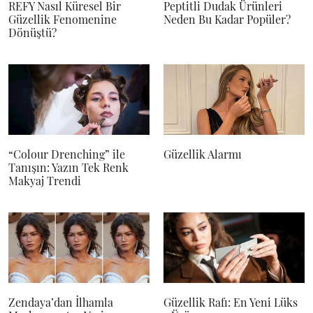
REFY Nasıl Küresel Bir
Peptitli Dudak Ürünleri
Güzellik Fenomenine
Neden Bu Kadar Popüler?
Dönüştü?
“Colour Drenching” ile
Güzellik Alarmı
Tanışın: Yazın Tek Renk
Makyaj Trendi
Zendaya’dan İlhamla
Güzellik Rafı: En Yeni Lüks