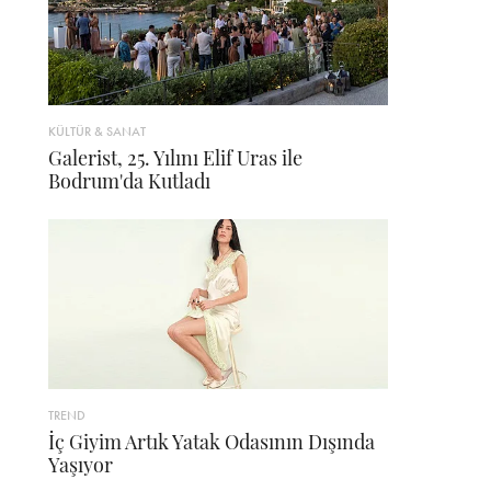
KÜLTÜR & SANAT
Galerist, 25. Yılını Elif Uras ile
Bodrum'da Kutladı
TREND
İç Giyim Artık Yatak Odasının Dışında
Yaşıyor