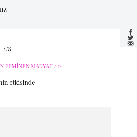
uz
1/8
in etkisinde