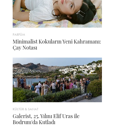
PARFÜM
Minimalist Kokuların Yeni Kahramanı:
Çay Notası
KÜLTÜR & SANAT
Galerist, 25. Yılını Elif Uras ile
Bodrum'da Kutladı