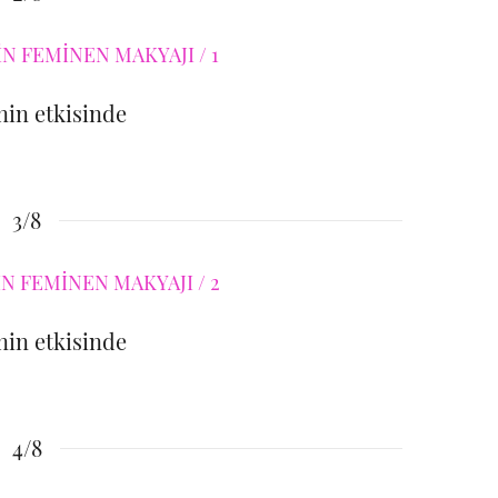
in etkisinde
3/8
in etkisinde
4/8