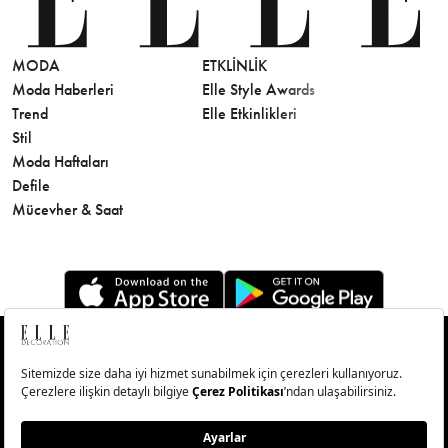
MODA
ETKLINLIK
GÜZELLİ
Moda Haberleri
Elle Style Awards
Saç
Trend
Elle Etkinlikleri
Makyaj
Stil
Cilt Bakı
Moda Haftaları
Sağlık
Defile
Parfüm
Mücevher & Saat