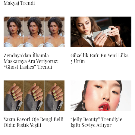
Makyaj Trendi
Zendaya’dan İlhamla
Güzellik Rafı: En Yeni Lüks
Maskaraya Ara Veriyoruz:
5 Ürün
“Ghost Lashes” Trendi
Yazın Favori Oje Rengi Belli
“Jelly Beauty” Trendiyle
Oldu: Fıstık Yeşili
Işıltı Seviye Atlıyor