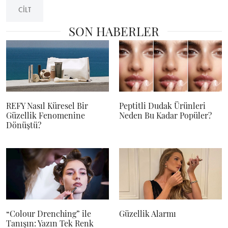
CILT
SON HABERLER
REFY Nasıl Küresel Bir
Peptitli Dudak Ürünleri
Güzellik Fenomenine
Neden Bu Kadar Popüler?
Dönüştü?
“Colour Drenching” ile
Güzellik Alarmı
Tanışın: Yazın Tek Renk