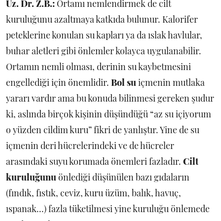
Uz. Dr. Z.B.:
Ortamı nemlendirmek de cilt
kuruluğunu azaltmaya katkıda bulunur. Kalorifer
peteklerine konulan su kapları ya da ıslak havlular,
buhar aletleri gibi önlemler kolayca uygulanabilir.
Ortamın nemli olması, derinin su kaybetmesini
engellediği için önemlidir.
Bol su
içmenin mutlaka
yararı vardır ama bu konuda bilinmesi gereken şudur
ki, aslında birçok kişinin düşündüğü “az su içiyorum
o yüzden cildim kuru” fikri de yanlıştır. Yine de su
içmenin deri hücrelerindeki ve de hücreler
arasındaki suyu korumada önemleri fazladır.
Cilt
kuruluğunu
önlediği düşünülen bazı gıdaların
(fındık, fıstık, ceviz, kuru üzüm, balık, havuç,
ıspanak...) fazla tüketilmesi yine kuruluğu önlemede