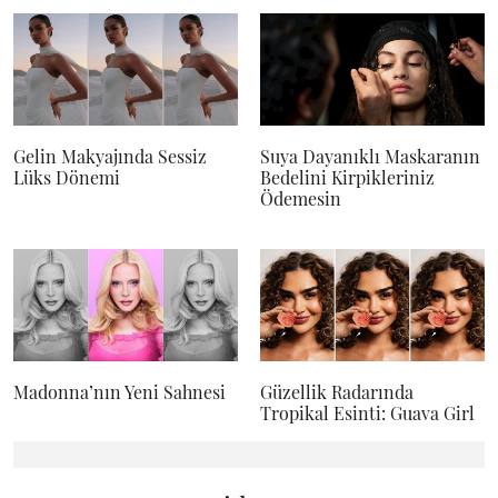
Gelin Makyajında Sessiz
Suya Dayanıklı Maskaranın
Lüks Dönemi
Bedelini Kirpikleriniz
Ödemesin
Madonna’nın Yeni Sahnesi
Güzellik Radarında
Tropikal Esinti: Guava Girl