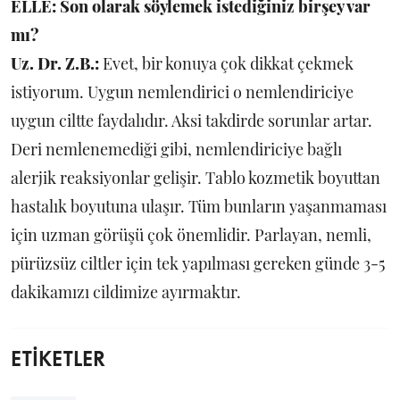
ELLE: Son olarak söylemek istediğiniz birşey var
mı?
Uz. Dr. Z.B.:
Evet, bir konuya çok dikkat çekmek
istiyorum. Uygun nemlendirici o nemlendiriciye
uygun ciltte faydalıdır. Aksi takdirde sorunlar artar.
Deri nemlenemediği gibi, nemlendiriciye bağlı
alerjik reaksiyonlar gelişir. Tablo kozmetik boyuttan
hastalık boyutuna ulaşır. Tüm bunların yaşanmaması
için uzman görüşü çok önemlidir. Parlayan, nemli,
pürüzsüz ciltler için tek yapılması gereken günde 3-5
dakikamızı cildimize ayırmaktır.
ETİKETLER