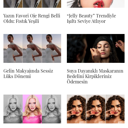
Yazın Favori Oje Rengi Belli
“Jelly Beauty” Trendiyle
Oldu: Fıstık Yeşili
Işıltı Seviye Atlıyor
Gelin Makyajında Sessiz
Suya Dayanıklı Maskaranın
Lüks Dönemi
Bedelini Kirpikleriniz
Ödemesin