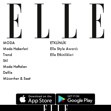
MODA
ETKLINLIK
GÜZELLİ
Moda Haberleri
Elle Style Awards
Saç
Trend
Elle Etkinlikleri
Makyaj
Stil
Cilt Bakı
Moda Haftaları
Sağlık
Defile
Parfüm
Mücevher & Saat