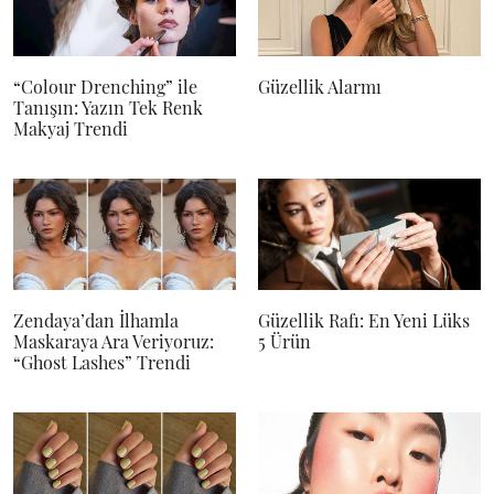
“Colour Drenching” ile
Güzellik Alarmı
Tanışın: Yazın Tek Renk
Makyaj Trendi
Zendaya’dan İlhamla
Güzellik Rafı: En Yeni Lüks
Maskaraya Ara Veriyoruz:
5 Ürün
“Ghost Lashes” Trendi