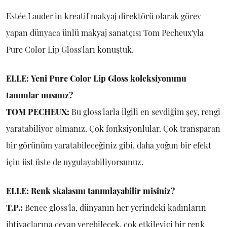
Estée Lauder'in kreatif makyaj direktörü olarak görev
yapan dünyaca ünlü makyaj sanatçısı Tom Pecheux'yla
Pure Color Lip Gloss'ları konuştuk.
ELLE:
Yeni Pure Color Lip Gloss koleksiyonunu
tanımlar mısınız?
TOM
PECHEUX:
Bu gloss'larla ilgili en sevdiğim şey, rengi
yaratabiliyor olmanız. Çok fonksiyonlular. Çok transparan
bir görünüm yaratabileceğiniz gibi, daha yoğun bir efekt
için üst üste de uygulayabiliyorsunuz.
ELLE: Renk skalasını tanımlayabilir misiniz?
T.P.:
Bence gloss'la, dünyanın her yerindeki kadınların
ihtiyaçlarına cevap verebilecek, çok etkileyici bir renk