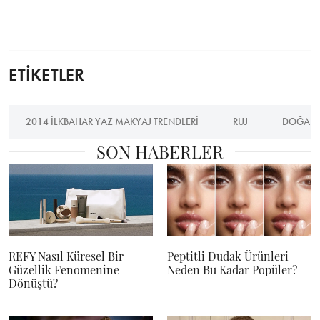
ETİKETLER
2014 ILKBAHAR YAZ MAKYAJ TRENDLERI
RUJ
DOĞAL 
SON HABERLER
REFY Nasıl Küresel Bir
Peptitli Dudak Ürünleri
Güzellik Fenomenine
Neden Bu Kadar Popüler?
Dönüştü?