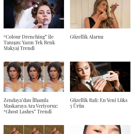
“Colour Drenching” ile
Güzellik Alarmı
Tanışın: Yazın Tek Renk
Makyaj Trendi
Zendaya’dan İlhamla
Güzellik Rafı: En Yeni Lüks
Maskaraya Ara Veriyoruz:
5 Ürün
“Ghost Lashes” Trendi