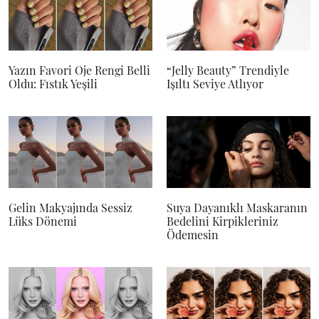
Yazın Favori Oje Rengi Belli
“Jelly Beauty” Trendiyle
Oldu: Fıstık Yeşili
Işıltı Seviye Atlıyor
Gelin Makyajında Sessiz
Suya Dayanıklı Maskaranın
Lüks Dönemi
Bedelini Kirpikleriniz
Ödemesin