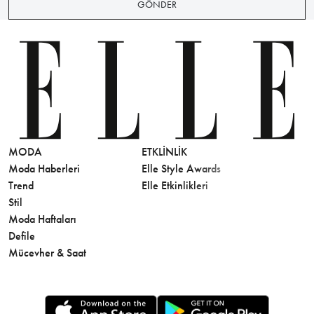
GÖNDER
MODA
ETKLINLIK
GÜZELLİ
Moda Haberleri
Elle Style Awards
Saç
Trend
Elle Etkinlikleri
Makyaj
Stil
Cilt Bakı
Moda Haftaları
Sağlık
Defile
Parfüm
Mücevher & Saat