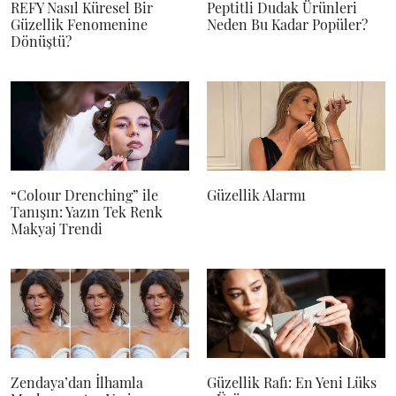
REFY Nasıl Küresel Bir
Peptitli Dudak Ürünleri
Güzellik Fenomenine
Neden Bu Kadar Popüler?
Dönüştü?
“Colour Drenching” ile
Güzellik Alarmı
Tanışın: Yazın Tek Renk
Makyaj Trendi
Zendaya’dan İlhamla
Güzellik Rafı: En Yeni Lüks