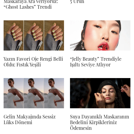
Maskaraya Ara Veriyoruz:
5 Ürün
“Ghost Lashes” Trendi
Yazın Favori Oje Rengi Belli
“Jelly Beauty” Trendiyle
Oldu: Fıstık Yeşili
Işıltı Seviye Atlıyor
Gelin Makyajında Sessiz
Suya Dayanıklı Maskaranın
Lüks Dönemi
Bedelini Kirpikleriniz
Ödemesin