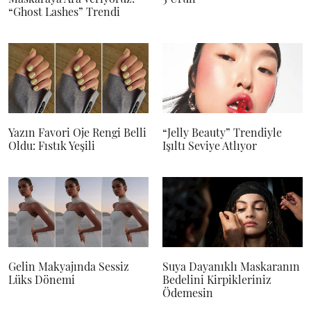
“Ghost Lashes” Trendi
Yazın Favori Oje Rengi Belli
“Jelly Beauty” Trendiyle
Oldu: Fıstık Yeşili
Işıltı Seviye Atlıyor
Gelin Makyajında Sessiz
Suya Dayanıklı Maskaranın
Lüks Dönemi
Bedelini Kirpikleriniz
Ödemesin