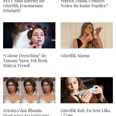
REFY Nasıl Küresel Bir
Peptitli Dudak Ürünleri
Güzellik Fenomenine
Neden Bu Kadar Popüler?
Dönüştü?
“Colour Drenching” ile
Güzellik Alarmı
Tanışın: Yazın Tek Renk
Makyaj Trendi
Zendaya’dan İlhamla
Güzellik Rafı: En Yeni Lüks
Maskaraya Ara Veriyoruz:
5 Ürün