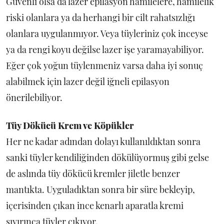
Güvenli olsa da lazer epilasyon hamilelere, hamilelik
riski olanlara ya da herhangi bir cilt rahatsızlığı
olanlara uygulanmıyor. Veya tüyleriniz çok inceyse
ya da rengi koyu değilse lazer işe yaramayabiliyor.
Eğer çok yoğun tüylenmeniz varsa daha iyi sonuç
alabilmek için lazer değil iğneli epilasyon
önerilebiliyor.
Tüy Dökücü Krem ve Köpükler
Her ne kadar adından dolayı kullanıldıktan sonra
sanki tüyler kendiliğinden dökülüyormuş gibi gelse
de aslında tüy dökücü kremler jiletle benzer
mantıkta. Uyguladıktan sonra bir süre bekleyip,
içerisinden çıkan ince kenarlı aparatla kremi
sıyırınca tüyler çıkıyor.