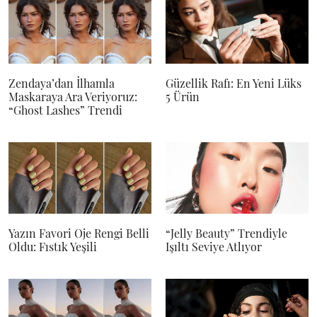
Zendaya’dan İlhamla
Güzellik Rafı: En Yeni Lüks
Maskaraya Ara Veriyoruz:
5 Ürün
“Ghost Lashes” Trendi
Yazın Favori Oje Rengi Belli
“Jelly Beauty” Trendiyle
Oldu: Fıstık Yeşili
Işıltı Seviye Atlıyor