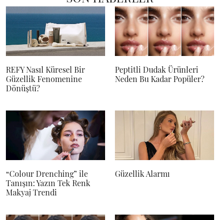
REFY Nasıl Küresel Bir
Peptitli Dudak Ürünleri
Güzellik Fenomenine
Neden Bu Kadar Popüler?
Dönüştü?
“Colour Drenching” ile
Güzellik Alarmı
Tanışın: Yazın Tek Renk
Makyaj Trendi