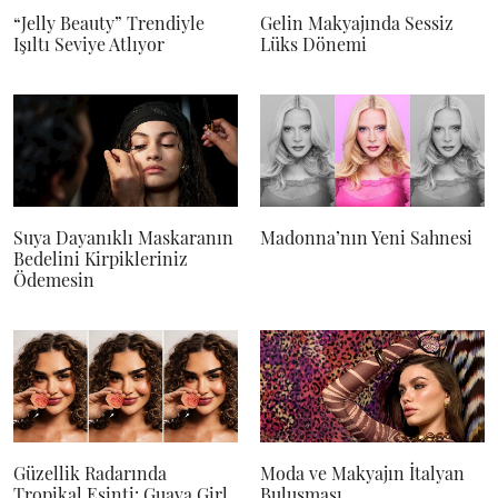
“Jelly Beauty” Trendiyle
Gelin Makyajında Sessiz
Işıltı Seviye Atlıyor
Lüks Dönemi
Suya Dayanıklı Maskaranın
Madonna’nın Yeni Sahnesi
Bedelini Kirpikleriniz
Ödemesin
Güzellik Radarında
Moda ve Makyajın İtalyan
Tropikal Esinti: Guava Girl
Buluşması