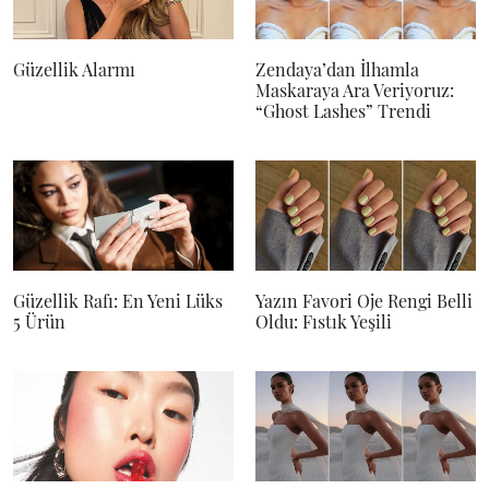
Güzellik Alarmı
Zendaya’dan İlhamla
Maskaraya Ara Veriyoruz:
“Ghost Lashes” Trendi
Güzellik Rafı: En Yeni Lüks
Yazın Favori Oje Rengi Belli
5 Ürün
Oldu: Fıstık Yeşili