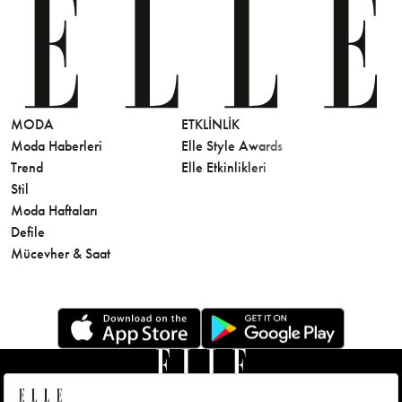
MODA
ETKLINLIK
GÜZELLİ
Moda Haberleri
Elle Style Awards
Saç
Trend
Elle Etkinlikleri
Makyaj
Stil
Cilt Bakı
Moda Haftaları
Sağlık
Defile
Parfüm
Mücevher & Saat