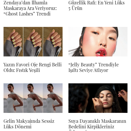
Zendaya’dan İlhamla
Güzellik Rafı: En Yeni Lüks
Maskaraya Ara Veriyoruz:
5 Ürün
“Ghost Lashes” Trendi
Yazın Favori Oje Rengi Belli
“Jelly Beauty” Trendiyle
Oldu: Fıstık Yeşili
Işıltı Seviye Atlıyor
Gelin Makyajında Sessiz
Suya Dayanıklı Maskaranın
Lüks Dönemi
Bedelini Kirpikleriniz