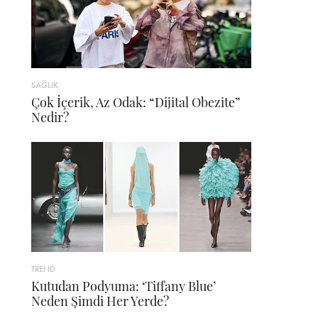
SAĞLIK
Çok İçerik, Az Odak: “Dijital Obezite”
Nedir?
TREND
Kutudan Podyuma: ‘Tiffany Blue’
Neden Şimdi Her Yerde?