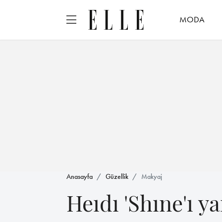
MODA
Anasayfa
Güzellik
Makyaj
Heıdı 'Shıne'ı ya