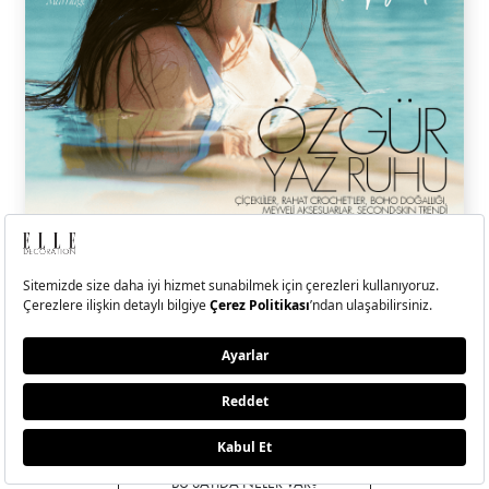
ELLE Temmuz-Ağustos
2026 Sayısı Çıktı!
Hande Erçel ile kendi kıyısında, kendi dengesini bulan, sadeliğin
ritminde ilerleyen bir yolculuğa çıktık.
BU SAYIDA NELER VAR?