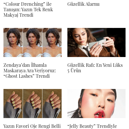
“Colour Drenching” ile
Güzellik Alarmı
Tanışın: Yazın Tek Renk
Makyaj Trendi
Zendaya’dan İlhamla
Güzellik Rafı: En Yeni Lüks
Maskaraya Ara Veriyoruz:
5 Ürün
“Ghost Lashes” Trendi
Yazın Favori Oje Rengi Belli
“Jelly Beauty” Trendiyle