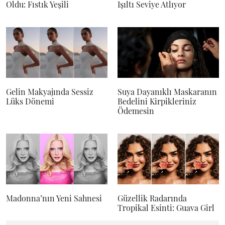
Oldu: Fıstık Yeşili
Işıltı Seviye Atlıyor
Gelin Makyajında Sessiz
Suya Dayanıklı Maskaranın
Lüks Dönemi
Bedelini Kirpikleriniz
Ödemesin
Madonna’nın Yeni Sahnesi
Güzellik Radarında
Tropikal Esinti: Guava Girl