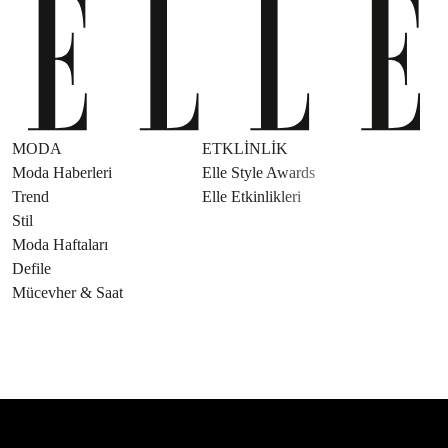
MODA
ETKLINLIK
GÜZELLİ
Moda Haberleri
Elle Style Awards
Saç
Trend
Elle Etkinlikleri
Makyaj
Stil
Cilt Bakı
Moda Haftaları
Sağlık
Defile
Parfüm
Mücevher & Saat