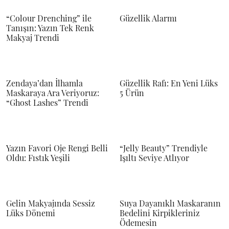
“Colour Drenching” ile
Güzellik Alarmı
Tanışın: Yazın Tek Renk
Makyaj Trendi
Zendaya’dan İlhamla
Güzellik Rafı: En Yeni Lüks
Maskaraya Ara Veriyoruz:
5 Ürün
“Ghost Lashes” Trendi
Yazın Favori Oje Rengi Belli
“Jelly Beauty” Trendiyle
Oldu: Fıstık Yeşili
Işıltı Seviye Atlıyor
Gelin Makyajında Sessiz
Suya Dayanıklı Maskaranın
Lüks Dönemi
Bedelini Kirpikleriniz
Ödemesin