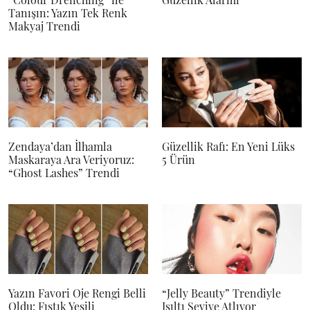
Tanışın: Yazın Tek Renk
Makyaj Trendi
Zendaya’dan İlhamla
Güzellik Rafı: En Yeni Lüks
Maskaraya Ara Veriyoruz:
5 Ürün
“Ghost Lashes” Trendi
Yazın Favori Oje Rengi Belli
“Jelly Beauty” Trendiyle
Oldu: Fıstık Yeşili
Işıltı Seviye Atlıyor