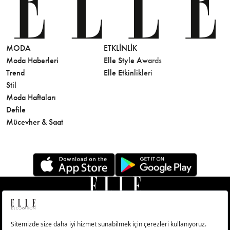
MODA
ETKLINLIK
GÜZELLİ
Moda Haberleri
Elle Style Awards
Saç
Trend
Elle Etkinlikleri
Makyaj
Stil
Cilt Bakı
Moda Haftaları
Sağlık
Defile
Parfüm
Mücevher & Saat