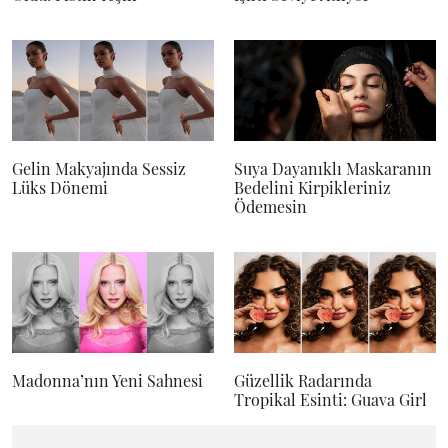
Gelin Makyajında Sessiz
Suya Dayanıklı Maskaranın
Lüks Dönemi
Bedelini Kirpikleriniz
Ödemesin
Madonna’nın Yeni Sahnesi
Güzellik Radarında
Tropikal Esinti: Guava Girl