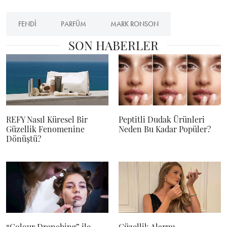
FENDI
PARFÜM
MARK RONSON
SON HABERLER
REFY Nasıl Küresel Bir
Peptitli Dudak Ürünleri
Güzellik Fenomenine
Neden Bu Kadar Popüler?
Dönüştü?
“Colour Drenching” ile
Güzellik Alarmı