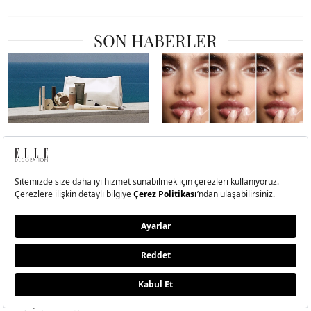
SON HABERLER
REFY Nasıl Küresel Bir
Peptitli Dudak Ürünleri
Güzellik Fenomenine
Neden Bu Kadar Popüler?
Dönüştü?
“Colour Drenching” ile
Güzellik Alarmı
Tanışın: Yazın Tek Renk