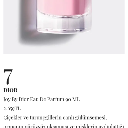
7
DIOR
Joy By Dior Eau De Parfum 90 ML
2.659TL
Çiçekler ve turunçgillerin canlı gülümsemesi,
ormanın pürüzsüz okşaması ve misklerin aydınlattığı