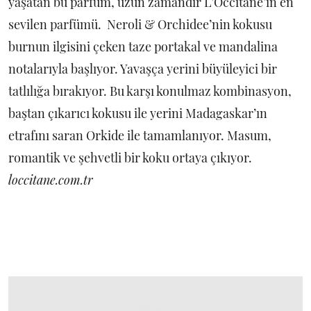
yaşatan bu parfüm, uzun zamandır L’Occitane’ın en
sevilen parfümü. Neroli & Orchidee’nin kokusu
burnun ilgisini çeken taze portakal ve mandalina
notalarıyla başlıyor. Yavaşça yerini büyüleyici bir
tatlılığa bırakıyor. Bu karşı konulmaz kombinasyon,
baştan çıkarıcı kokusu ile yerini Madagaskar’ın
etrafını saran Orkide ile tamamlanıyor. Masum,
romantik ve şehvetli bir koku ortaya çıkıyor.
loccitane.com.tr