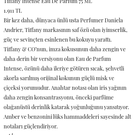
Tiffany Intense Eau De Parfum 75 ML
1.911 TL
Bir kez daha, dünyaca ünlü usta Perfumer Daniela
Andrier, Tiffany markasının saf özü olan iyimserlik,
güç ve sevinçten esinlenen bu kokuyu yarattı.
Tiffany & CO’nun, imza kokusunun daha zengin ve
daha derin bir versiyonu olan Eau de Parfum
Intense, özünü daha ileriye götüren sıcak, şehvetli
akorla sarılmış orijinal kokunun güçlü misk ve
çiçeksi yorumudur. Anahtar notası olan iris yağının
daha zengin konsantrasyonu, önceki parfüme
olağanüstü derinlik katarak yoğunluğunu yansıtıyor.
Amber ve benzonini lüks hammaddeleri sayesinde alt
notaları güçlendiriyor.