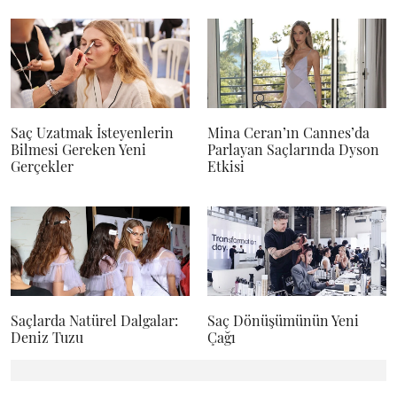
Saç Uzatmak İsteyenlerin
Mina Ceran’ın Cannes’da
Bilmesi Gereken Yeni
Parlayan Saçlarında Dyson
Gerçekler
Etkisi
Saçlarda Natürel Dalgalar:
Saç Dönüşümünün Yeni
Deniz Tuzu
Çağı