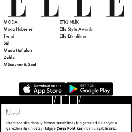
MODA
ETKLINLIK
GÜZELLİ
Moda Haberleri
Elle Style Awards
Saç
Trend
Elle Etkinlikleri
Makyaj
Stil
Cilt Bakı
Moda Haftaları
Sağlık
Defile
Parfüm
Mücevher & Saat