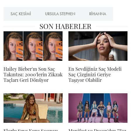
SAÇ KESIMI
URSULA STEPHEN
RIHANNA
SON HABERLER
Hailey Bieber'ın Son Saç
En Sevdiğiniz Saç Modeli
Takıntısı: 2000'lerin Zikzak
Saç Çizginizi Geriye
Taçları Geri Dönüyor
Taşıyor Olabilir
Klorlu Suya Karşı Saçınızı
Manifest ve Dyson'dan "Toz