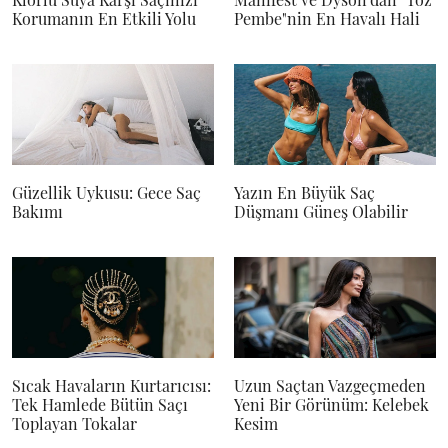
Korumanın En Etkili Yolu
Pembe"nin En Havalı Hali
Güzellik Uykusu: Gece Saç
Yazın En Büyük Saç
Bakımı
Düşmanı Güneş Olabilir
Sıcak Havaların Kurtarıcısı:
Uzun Saçtan Vazgeçmeden
Tek Hamlede Bütün Saçı
Yeni Bir Görünüm: Kelebek
Toplayan Tokalar
Kesim