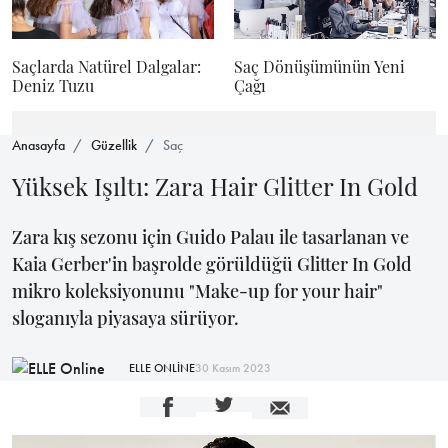
Saçlarda Natürel Dalgalar:
Saç Dönüşümünün Yeni
Deniz Tuzu
Çağı
Anasayfa
Güzellik
Saç
Yüksek Işıltı: Zara Hair Glitter In Gold
Zara kış sezonu için Guido Palau ile tasarlanan ve
Kaia Gerber'in başrolde görüldüğü Glitter In Gold
mikro koleksiyonunu "Make-up for your hair"
sloganıyla piyasaya sürüyor.
ELLE ONLİNE
30 Kasım 2023