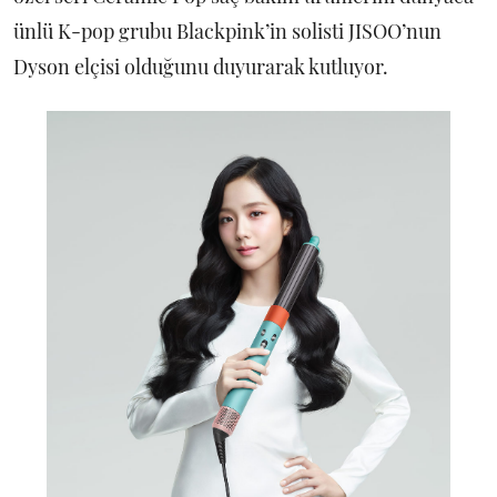
ünlü K-pop grubu Blackpink’in solisti JISOO’nun
Dyson elçisi olduğunu duyurarak kutluyor.