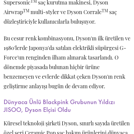
TM
Supersonic
saç kurutma makinesi, Dyson
TM
TM
Airwrap
multi-styler ve Dyson Corrale
saç
düzleştiriciyle kullanıcılarla buluşuyor.
Bu cesur renk kombinasyonu, Dyson'ın ilk üretilen ve
1980'lerde Japonya'da satılan elektrikli süpürgesi G-
Force'un renginden ilham alınarak tasarlandı. O
dönemde piyasada bulunan hiçbir ürüne
benzemeyen ve evlerde dikkat çeken Dyson'ın renk
geliştirme anlayışı bugün de devam ediyor.
Dünyaca Ünlü Blackpink Grubunun Yıldızı
JISOO, Dyson Elçisi Oldu
Küresel teknoloji şirketi Dyson, sınırlı sayıda üretilen
özel seri Ceramic Pop saç bakım ürünlerini dünyaca