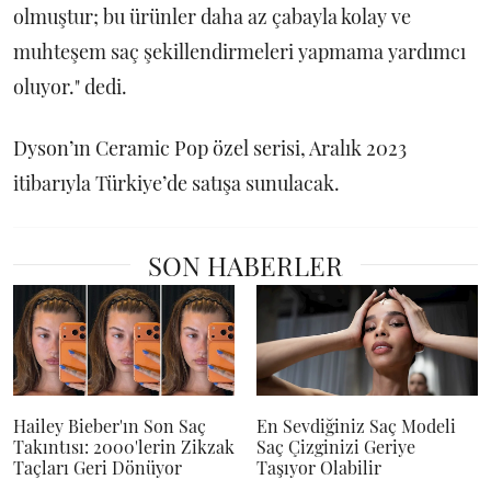
olmuştur; bu ürünler daha az çabayla kolay ve
muhteşem saç şekillendirmeleri yapmama yardımcı
oluyor." dedi.
Dyson’ın Ceramic Pop özel serisi, Aralık 2023
itibarıyla Türkiye’de satışa sunulacak.
SON HABERLER
Hailey Bieber'ın Son Saç
En Sevdiğiniz Saç Modeli
Takıntısı: 2000'lerin Zikzak
Saç Çizginizi Geriye
Taçları Geri Dönüyor
Taşıyor Olabilir