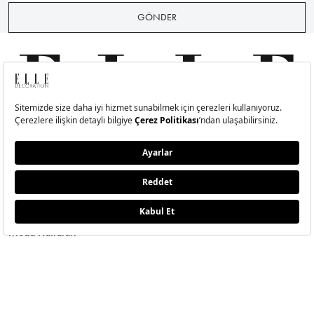
GÖNDER
MODA
ETKLINLIK
GÜZELLİ
Moda Haberleri
Elle Style Awards
Saç
Trend
Elle Etkinlikleri
Makyaj
Stil
Cilt Bakı
Moda Haftaları
Sağlık
Defile
Parfüm
Mücevher & Saat