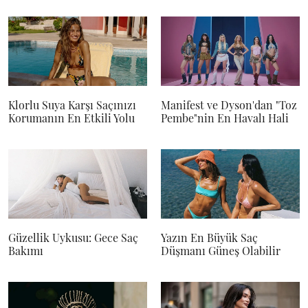
Klorlu Suya Karşı Saçınızı
Manifest ve Dyson'dan "Toz
Korumanın En Etkili Yolu
Pembe"nin En Havalı Hali
Güzellik Uykusu: Gece Saç
Yazın En Büyük Saç
Bakımı
Düşmanı Güneş Olabilir