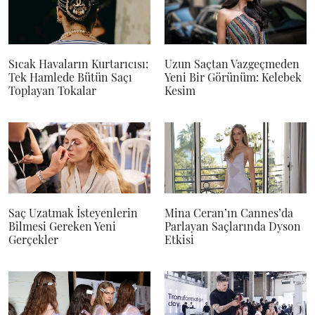
Sıcak Havaların Kurtarıcısı:
Uzun Saçtan Vazgeçmeden
Tek Hamlede Bütün Saçı
Yeni Bir Görünüm: Kelebek
Toplayan Tokalar
Kesim
Saç Uzatmak İsteyenlerin
Mina Ceran’ın Cannes’da
Bilmesi Gereken Yeni
Parlayan Saçlarında Dyson
Gerçekler
Etkisi