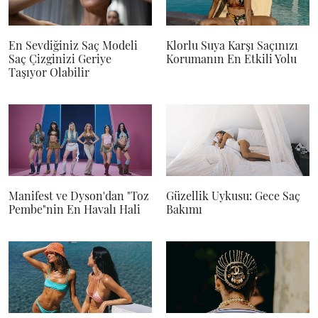
En Sevdiğiniz Saç Modeli
Klorlu Suya Karşı Saçınızı
Saç Çizginizi Geriye
Korumanın En Etkili Yolu
Taşıyor Olabilir
Manifest ve Dyson'dan "Toz
Güzellik Uykusu: Gece Saç
Pembe"nin En Havalı Hali
Bakımı