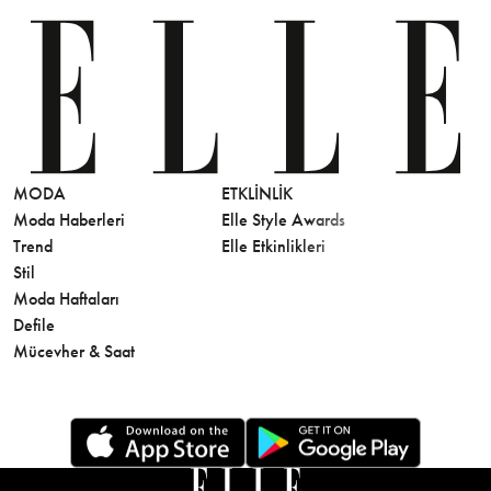
MODA
ETKLINLIK
GÜZELLİ
Moda Haberleri
Elle Style Awards
Saç
Trend
Elle Etkinlikleri
Makyaj
Stil
Cilt Bakı
Moda Haftaları
Sağlık
Defile
Parfüm
Mücevher & Saat