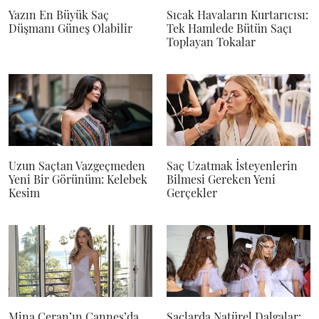
Yazın En Büyük Saç
Sıcak Havaların Kurtarıcısı:
Düşmanı Güneş Olabilir
Tek Hamlede Bütün Saçı
Toplayan Tokalar
Uzun Saçtan Vazgeçmeden
Saç Uzatmak İsteyenlerin
Yeni Bir Görünüm: Kelebek
Bilmesi Gereken Yeni
Kesim
Gerçekler
Mina Ceran’ın Cannes’da
Saçlarda Natürel Dalgalar: