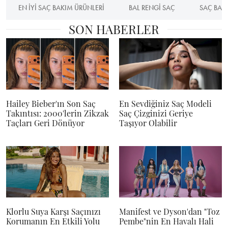
EN IYI SAÇ BAKIM ÜRÜNLERI
BAL RENGI SAÇ
SAÇ BAK
SON HABERLER
Hailey Bieber'ın Son Saç
En Sevdiğiniz Saç Modeli
Takıntısı: 2000'lerin Zikzak
Saç Çizginizi Geriye
Taçları Geri Dönüyor
Taşıyor Olabilir
Klorlu Suya Karşı Saçınızı
Manifest ve Dyson'dan "Toz
Korumanın En Etkili Yolu
Pembe"nin En Havalı Hali