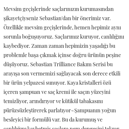
Mevsim geçişlerinde saçlarınızın kurumasından
şikayetçiyseniz Sebastian'dan bir önerimiz var.
Özellikle mevsim geçişlerinde, hemen hepimiz aynı
sorunla boğuşuyoruz. Saçlarımız kuruyor, canlılığını
kaybediyor. Zaman zaman hepimizin yaşadığı bu
problemle başa çıkmak içinse doğru ürünün peşine
düşüyoruz. Sebastian Trilliance Bakım Serisi bu
arayışa son vermemizi sağlayacak son derece etkili
bir ürün yelpazesi sunuyor. Kaya kristalleri özü
içeren şampuan ve saç kremi ile saçın yüzeyini
temizliyor, arındırıyor ve kütikül tabakasını
pürüzsüzleştirerek parlatıyor~Şampuanın yoğun
besleyici bir formülü var. Bu da kurumuş ve
canlılığını kaybetmiş saçlara nem dengesini tekrar