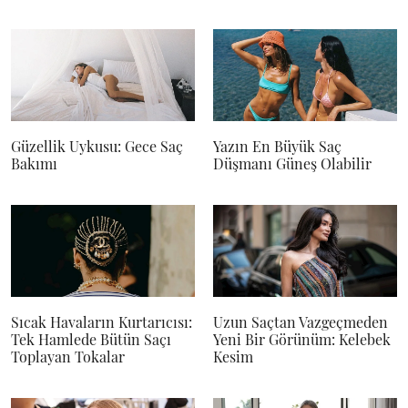
Güzellik Uykusu: Gece Saç
Yazın En Büyük Saç
Bakımı
Düşmanı Güneş Olabilir
Sıcak Havaların Kurtarıcısı:
Uzun Saçtan Vazgeçmeden
Tek Hamlede Bütün Saçı
Yeni Bir Görünüm: Kelebek
Toplayan Tokalar
Kesim