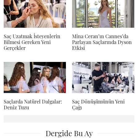
Saç Uzatmak İsteyenlerin
Mina Ceran’ın Cannes’da
Bilmesi Gereken Yeni
Parlayan Saçlarında Dyson
Gerçekler
Etkisi
Saçlarda Natürel Dalgalar:
Saç Dönüşümünün Yeni
Deniz Tuzu
Çağı
Dergide Bu Ay