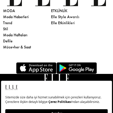
MODA
ETKLINLIK
GÜZELLİ
Moda Haberleri
Elle Style Awards
Saç
Trend
Elle Etkinlikleri
Makyaj
Stil
Cilt Bakı
Moda Haftaları
Sağlık
Defile
Parfüm
Mücevher & Saat
© Big Medya Teknoloji A.Ş. Altunizade Mahallesi Kuşbakışı